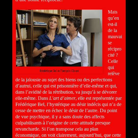
Mais
qu’en
est-il
de la
mauvai
se
récipro
cité ?
Celle
qui
Frédérique Bel et François Cluzet
relève
de la jalousie au sujet des biens ou des perfections
d’autrui, celle qui est prisonnière d’elle-même et qui,
dans l’avidité de la rétribution, va jusqu’à se dévorer
elle-même. Dans
L’art d’aimer
, elle est représentée par
Frédérique Bel, l’hystérique au désir indécis qui n’a de
cesse de mettre en échec le désir de l’autre. Du point
de vue psychique, il y a sans doute des affects
culpabilisants à l’origine de cette attitude presque
revancharde. Si l’on transpose cela au plan
économique, on voit clairement, aujourd’hui, que cette